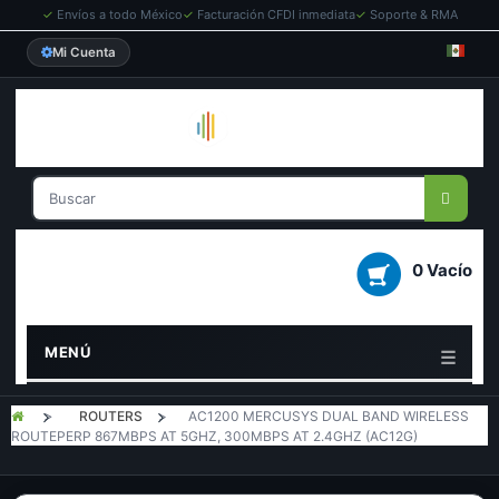
✓
Envíos a todo México
✓
Facturación CFDI inmediata
✓
Soporte & RMA
Mi Cuenta
0 Vacío
MENÚ
>
ROUTERS
>
AC1200 MERCUSYS DUAL BAND WIRELESS
ROUTEPERP 867MBPS AT 5GHZ, 300MBPS AT 2.4GHZ (AC12G)