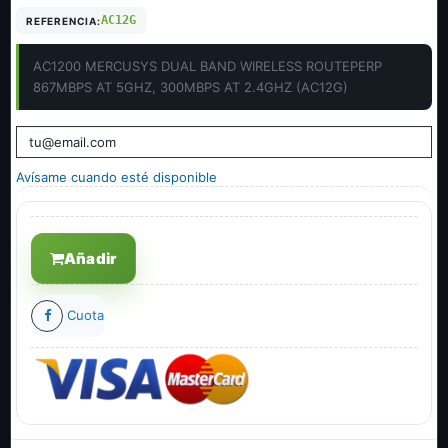
AC12G
REFERENCIA:
AC1200 MERCUSYS DUAL BAND WIRELESS ROUTEPERP
867MBPS AT 5GHZ, 300MBPS AT 2.4GHZ (AC12G)
Avísame cuando esté disponible
Añadir
Cuota