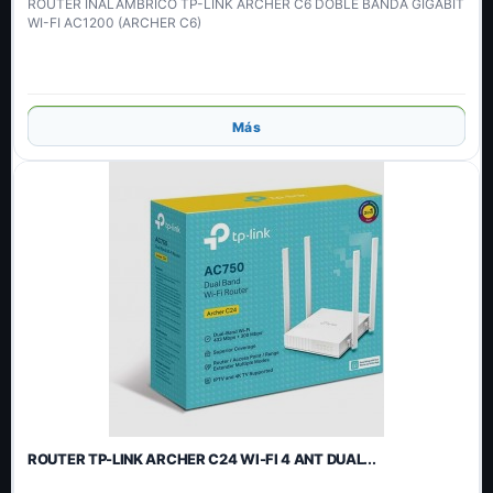
ROUTER INALAMBRICO TP-LINK ARCHER C6 DOBLE BANDA GIGABIT
WI-FI AC1200 (ARCHER C6)
Añadir
Más
ROUTER TP-LINK ARCHER C24 WI-FI 4 ANT DUAL...