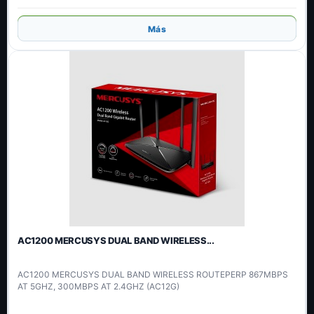
Añadir
Más
AC1200 MERCUSYS DUAL BAND WIRELESS...
AC1200 MERCUSYS DUAL BAND WIRELESS ROUTEPERP 867MBPS
AT 5GHZ, 300MBPS AT 2.4GHZ (AC12G)