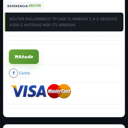
WR850N
REFERENCIA:
ROUTER INALAMBRICO TP-LINK TL-WR850N 2.4-2.4835GHZ
N300 2 ANTENAS-WSP (TL-WR850N)
Añadir
Cuota