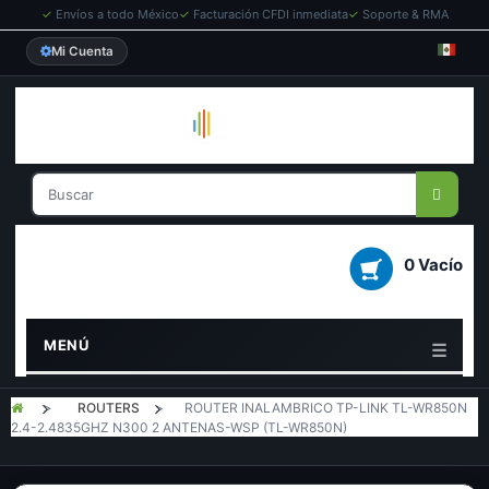
✓
Envíos a todo México
✓
Facturación CFDI inmediata
✓
Soporte & RMA
Mi Cuenta
0 Vacío
MENÚ
>
ROUTERS
>
ROUTER INALAMBRICO TP-LINK TL-WR850N
2.4-2.4835GHZ N300 2 ANTENAS-WSP (TL-WR850N)