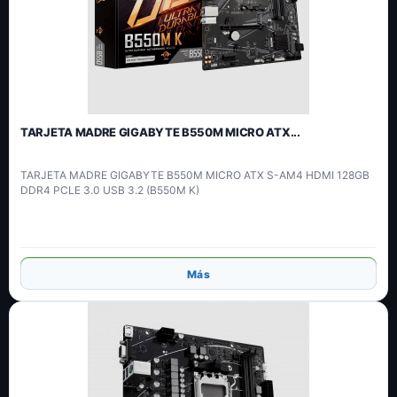
TARJETA MADRE GIGABYTE B550M MICRO ATX...
TARJETA MADRE GIGABYTE B550M MICRO ATX S-AM4 HDMI 128GB
DDR4 PCLE 3.0 USB 3.2 (B550M K)
Añadir
Más