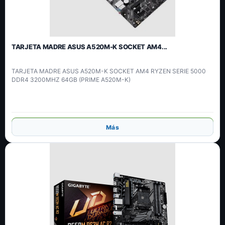
TARJETA MADRE ASUS A520M-K SOCKET AM4...
TARJETA MADRE ASUS A520M-K SOCKET AM4 RYZEN SERIE 5000
DDR4 3200MHZ 64GB (PRIME A520M-K)
Añadir
Más