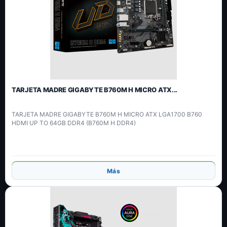
TARJETA MADRE GIGABYTE B760M H MICRO ATX...
TARJETA MADRE GIGABYTE B760M H MICRO ATX LGA1700 B760
HDMI UP TO 64GB DDR4 (B760M H DDR4)
Añadir
Más