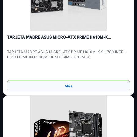
TARJETA MADRE ASUS MICRO-ATX PRIME H610M-K...
TARJETA MADRE ASUS MICRO-ATX PRIME H610M-K S-1700 INTEL
H610 HDMI 96GB DDR5 HDM (PRIME H610M-K)
Añadir
Más