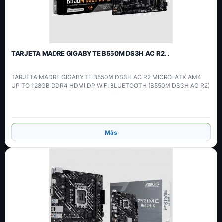
TARJETA MADRE GIGABYTE B550M DS3H AC R2...
TARJETA MADRE GIGABYTE B550M DS3H AC R2 MICRO-ATX AM4
UP TO 128GB DDR4 HDMI DP WIFI BLUETOOTH (B550M DS3H AC R2)
Añadir
Más