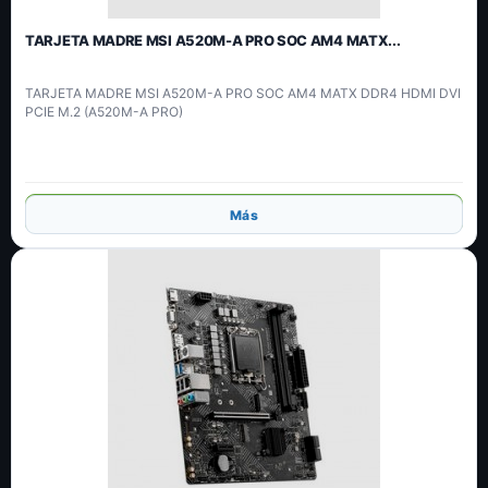
TARJETA MADRE MSI A520M-A PRO SOC AM4 MATX...
TARJETA MADRE MSI A520M-A PRO SOC AM4 MATX DDR4 HDMI DVI
PCIE M.2 (A520M-A PRO)
Añadir
Más