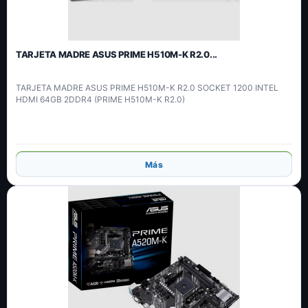
TARJETA MADRE ASUS PRIME H510M-K R2.0...
TARJETA MADRE ASUS PRIME H510M-K R2.0 SOCKET 1200 INTEL
HDMI 64GB 2DDR4 (PRIME H510M-K R2.0)
Añadir
Más