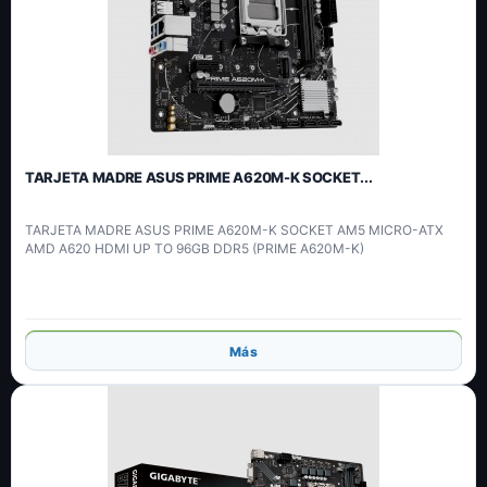
TARJETA MADRE ASUS PRIME A620M-K SOCKET...
TARJETA MADRE ASUS PRIME A620M-K SOCKET AM5 MICRO-ATX
AMD A620 HDMI UP TO 96GB DDR5 (PRIME A620M-K)
Añadir
Más