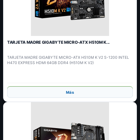
TARJETA MADRE GIGABYTE MICRO-ATX H510M K...
TARJETA MADRE GIGABYTE MICRO-ATX H510M K V2 S-1200 INTEL
H470 EXPRESS HDMI 64GB DDR4 (H510M K V2)
Añadir
Más