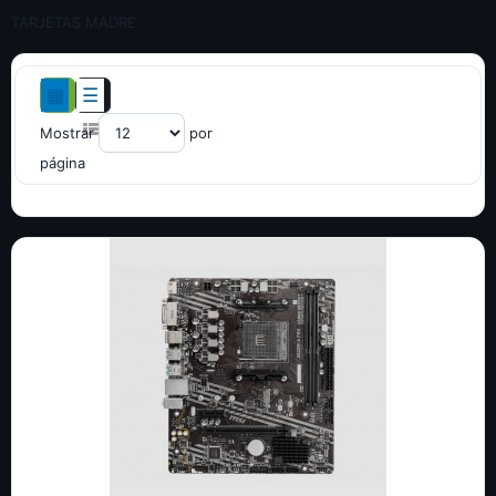
TARJETAS MADRE
Mostrar
por
página