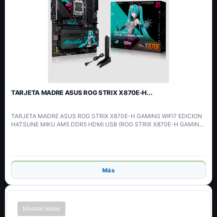
TARJETA MADRE ASUS ROG STRIX X870E-H...
TARJETA MADRE ASUS ROG STRIX X870E-H GAMING WIFI7 EDICION
HATSUNE MIKU AM5 DDR5 HDMI USB (ROG STRIX X870E-H GAMING
MIKU)
Añadir
Más
Mostrar todos