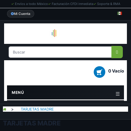
✓
Envíos a todo México
✓
Facturación CFDI inmediata
✓
Soporte & RMA
Mi Cuenta
0 Vacío
MENÚ
>
TARJETAS MADRE
TARJETAS MADRE