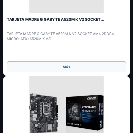
TARJETA MADRE GIGABYTE A520M K V2 SOCKET...
TARJETA MADRE GIGABYTE A520M K V2 SOCKET AM4 2DDR4
MICRO-ATX (A520M K V2)
Añadir
Más