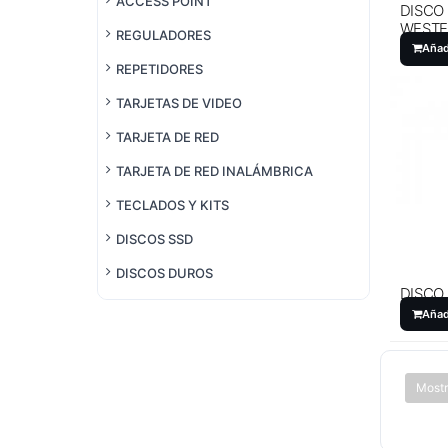
ACCESS POINT
DISCO
WESTE
REGULADORES
500GB.
Añad
REPETIDORES
TARJETAS DE VIDEO
TARJETA DE RED
TARJETA DE RED INALÁMBRICA
TECLADOS Y KITS
DISCOS SSD
DISCOS DUROS
DISCO
WESTER
Añad
Mostr