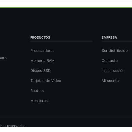
PRODUCTOS
EMPRESA
Procesadores
Ser distribuidor
para
Memoria RAM
Contacto
Discos SSD
Iniciar sesión
Tarjetas de Video
Mi cuenta
Routers
Monitores
chos reservados.