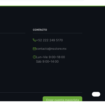
CONTACTO
+52 222 249 5170
contacto@nsstore.mx
Lun–Vie 9:00–18:00
Sáb 9:00–14:00
Crear cuenta mayorista