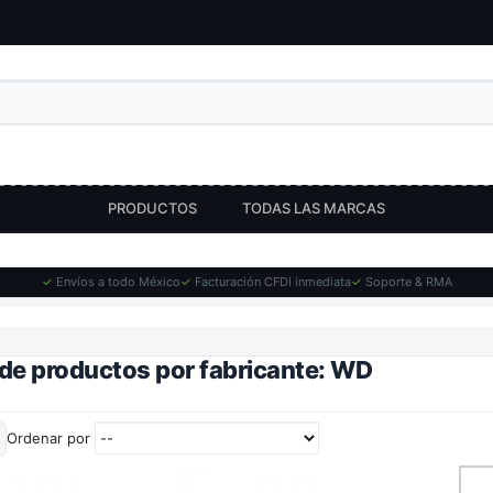
PRODUCTOS
TODAS LAS MARCAS
✓
Envíos a todo México
✓
Facturación CFDI inmediata
✓
Soporte & RMA
 de productos por fabricante: WD
Ordenar por