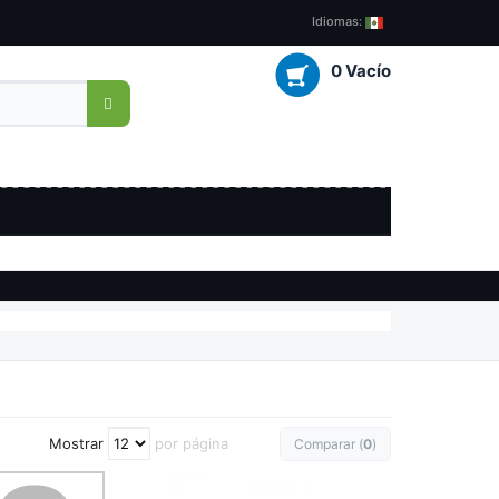
Idiomas:
0 Vacío
Mostrar
por página
Comparar (
0
)