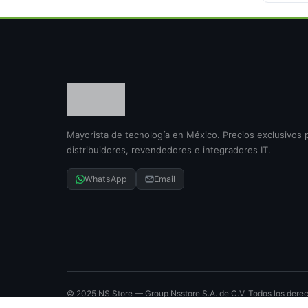
Mayorista de tecnología en México. Precios exclusivos 
distribuidores, revendedores e integradores IT.
WhatsApp
Email
© 2025 NS Store — Group Nsstore S.A. de C.V. Todos los dere