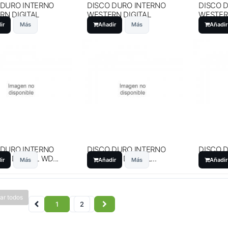
 DURO INTERNO
DISCO DURO INTERNO
DISCO 
RN DIGITAL
WESTERN DIGITAL
WESTER
..
500GB...
500GB...
ir
Más
Añadir
Más
Añadir
 DURO INTERNO
DISCO DURO INTERNO
DISCO 
N DIGITAL WD...
WESTERN DIGITAL...
DIGITAL
ir
Más
Añadir
Más
Añadir
ar todos
1
2