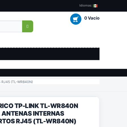
Idiomas:
0 Vacío
 RJ45 (TL-WR840N)
ICO TP-LINK TL-WR840N
2 ANTENAS INTERNAS
ERTOS RJ45 (TL-WR840N)