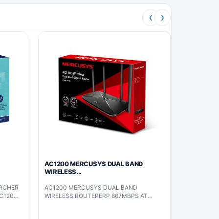
‹
›
AC1200 MERCUSYS DUAL BAND
WIRELESS...
ARCHER
AC1200 MERCUSYS DUAL BAND
AC1200
WIRELESS ROUTEPERP 867MBPS AT
5GHZ, 300MBPS AT 2.4GHZ (AC12G)