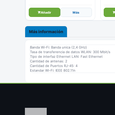
Añadir
Más
Más información
Banda Wi-Fi: Banda unica (2,4 GHz)
Tasa de transferencia de datos WLAN: 300 Mbit/s
Tipo de interfaz Ethernet LAN: Fast Ethernet
Cantidad de antenas: 2
Cantidad de Puertos RJ-45: 4
Estandar Wi-Fi: IEEE 802.11n