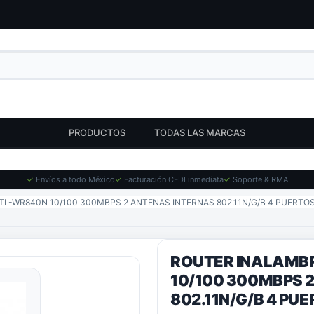
PRODUCTOS
TODAS LAS MARCAS
✓
Envíos a todo México
✓
Facturación CFDI inmediata
✓
Soporte & RMA
TL-WR840N 10/100 300MBPS 2 ANTENAS INTERNAS 802.11N/G/B 4 PUERTOS
ROUTER INALAMBR
10/100 300MBPS 
802.11N/G/B 4 PU