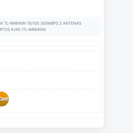
NK TL-WR840N 10/100 300MBPS 2 ANTENAS
ERTOS RJ45 (TL-WR840N)