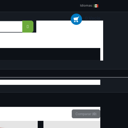
Idiomas:
0 Vacío
Comparar (
0
)