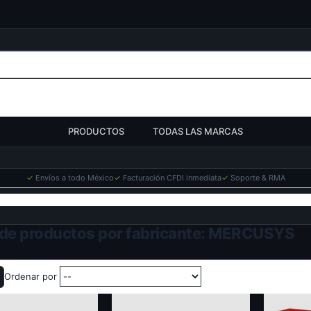
PRODUCTOS
TODAS LAS MARCAS
✓
Envíos a todo México
✓
Facturación CFDI inmediata
✓
Soporte & RMA
 de productos por fabricante: MERCUSYS
Ordenar por