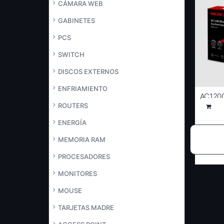
CÁMARA WEB
GABINETES
PCS
SWITCH
DISCOS EXTERNOS
ENFRIAMIENTO
AC120
BAND W
ROUTERS
Añad
ENERGÍA
MEMORIA RAM
PROCESADORES
MONITORES
MOUSE
TARJETAS MADRE