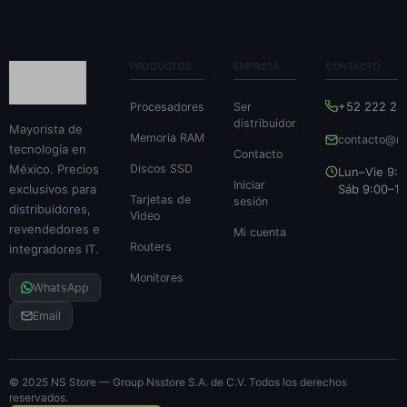
PRODUCTOS
EMPRESA
CONTACTO
+52 222 24
Procesadores
Ser
distribuidor
Mayorista de
Memoria RAM
contacto@ns
tecnología en
Contacto
México. Precios
Discos SSD
Lun–Vie 9:0
Iniciar
exclusivos para
Sáb 9:00–14
Tarjetas de
sesión
distribuidores,
Video
revendedores e
Mi cuenta
Routers
integradores IT.
Monitores
WhatsApp
Email
© 2025 NS Store — Group Nsstore S.A. de C.V. Todos los derechos
reservados.