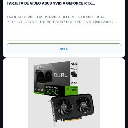
TARJETA DE VIDEO ASUS NVIDIA GEFORCE RTX...
TARJETA DE VIDEO ASUS NVIDIA GEFORCE RTX 5060 DUAL-
RTX5060-O8G 8GB 128-BIT GDDR7 PCI EXPRESS 5.0 (90YV0N12-
MVAA00)
Añadir
Más