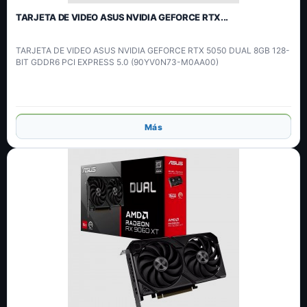
TARJETA DE VIDEO ASUS NVIDIA GEFORCE RTX...
TARJETA DE VIDEO ASUS NVIDIA GEFORCE RTX 5050 DUAL 8GB 128-
BIT GDDR6 PCI EXPRESS 5.0 (90YV0N73-M0AA00)
Añadir
Más