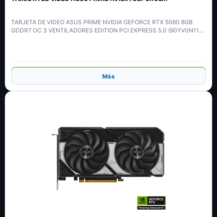
TARJETA DE VIDEO ASUS PRIME NVIDIA GEFORCE RTX 5060 8GB
GDDR7 OC 3 VENTILADORES EDITION PCI EXPRESS 5.0 (90YV0N11-
MVAA00)
Añadir
Más