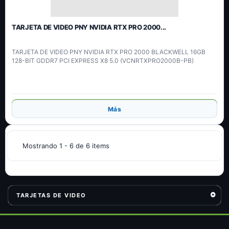
TARJETA DE VIDEO PNY NVIDIA RTX PRO 2000...
TARJETA DE VIDEO PNY NVIDIA RTX PRO 2000 BLACKWELL 16GB
128-BIT GDDR7 PCI EXPRESS X8 5.0 (VCNRTXPRO2000B-PB)
Añadir
Más
Mostrando 1 - 6 de 6 items
TARJETAS DE VIDEO