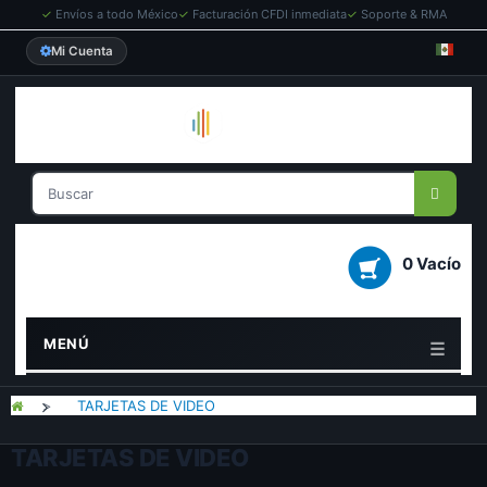
✓
Envíos a todo México
✓
Facturación CFDI inmediata
✓
Soporte & RMA
Mi Cuenta
0 Vacío
MENÚ
>
TARJETAS DE VIDEO
TARJETAS DE VIDEO