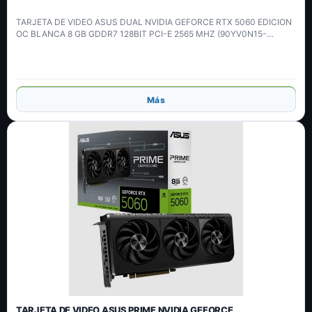
TARJETA DE VIDEO ASUS DUAL NVIDIA GEFORCE RTX 5060 EDICION
OC BLANCA 8 GB GDDR7 128BIT PCI-E 2565 MHZ (90YV0N15-
MVAA00)
Añadir
Más
TARJETA DE VIDEO ASUS PRIME NVIDIA GEFORCE...