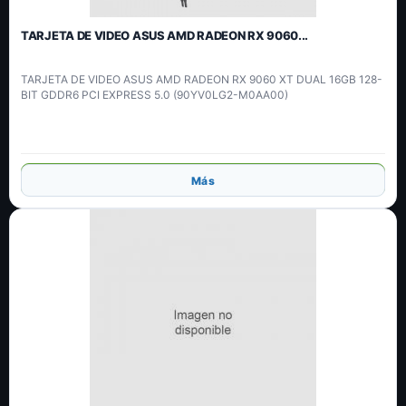
TARJETA DE VIDEO ASUS AMD RADEON RX 9060...
TARJETA DE VIDEO ASUS AMD RADEON RX 9060 XT DUAL 16GB 128-
BIT GDDR6 PCI EXPRESS 5.0 (90YV0LG2-M0AA00)
Añadir
Más