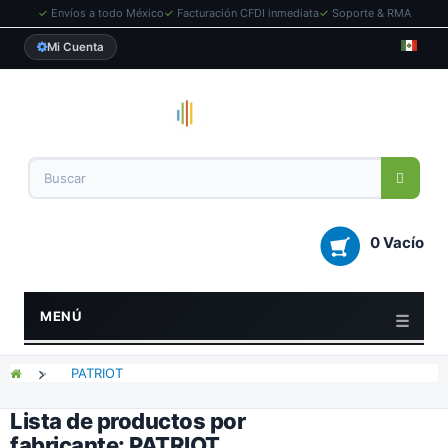
✓
Envíos a todo México
✓
Facturación CFDI inmediata
✓
Soporte & RMA
Mi Cuenta
0 Vacío
MENÚ
>
PATRIOT
Lista de productos por
fabricante: PATRIOT