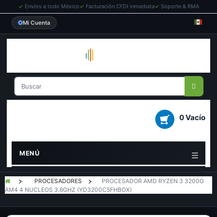
✓
Envíos a todo México
✓
Facturación CFDI inmediata
✓
Soporte & RMA
Mi Cuenta
0 Vacío
MENÚ
>
PROCESADORES
>
PROCESADOR AMD RYZEN 3 3200G
AM4 4 NUCLEOS 3.6GHZ (YD3200C5FHBOX)