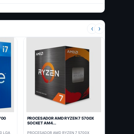
‹
›
700
PROCESADOR AMD RYZEN 7 5700X
SOCKET AM4...
0 LGA
PROCESADOR AMD RYZEN 7 5700X