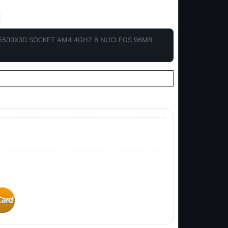
5500X3D SOCKET AM4 4GHZ 6 NUCLEOS 96MB