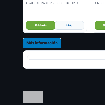
GRAFICAS RADEON 8 8CORE 16THREADS
4 NUCL
3.8GHZ 65W 7NM SOCKET AM4 (100-
100000263BOX)
Añadir
Más
Más información