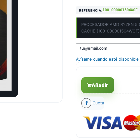
100-000001504WOF
REFERENCIA:
PROCESADOR AMD RYZEN 5 
CACHE (100-000001504WOF)
Avísame cuando esté disponible
Añadir
Cuota