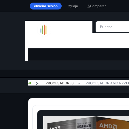
Iniciar sesión
Caja
Comparar
>
PROCESADORES
>
PROCESADOR AMD RYZEN