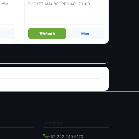
S 25MB
SOCKET AM4 8CORE 3.4GHZ (100-
100000926WOF)
Añadir
Más
CONTACTO
+52 222 249 5170