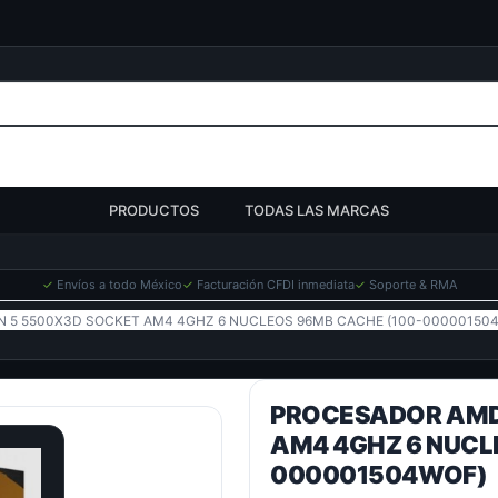
PRODUCTOS
TODAS LAS MARCAS
✓
Envíos a todo México
✓
Facturación CFDI inmediata
✓
Soporte & RMA
 5 5500X3D SOCKET AM4 4GHZ 6 NUCLEOS 96MB CACHE (100-00000150
PROCESADOR AMD
AM4 4GHZ 6 NUCL
000001504WOF)