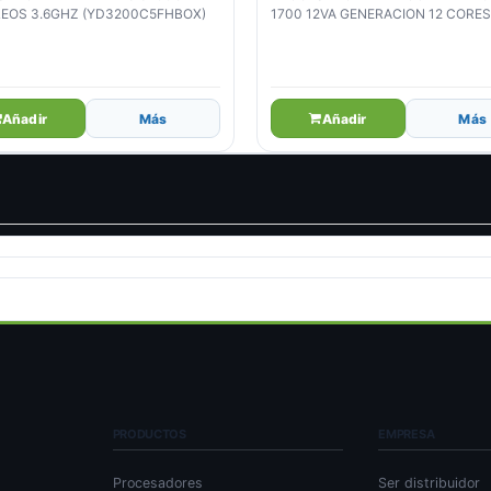
EOS 3.6GHZ (YD3200C5FHBOX)
1700 12VA GENERACION 12 CORE
CACHE (BX8071512700)
Añadir
Más
Añadir
Más
PRODUCTOS
EMPRESA
Procesadores
Ser distribuidor