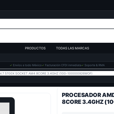
PRODUCTOS
TODAS LAS MARCAS
✓
Envíos a todo México
✓
Facturación CFDI inmediata
✓
Soporte & RMA
 7 5700X SOCKET AM4 8CORE 3.4GHZ (100-100000926WOF)
PROCESADOR AMD
8CORE 3.4GHZ (1