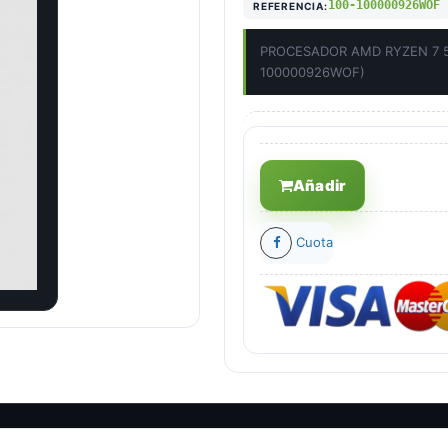
100-100000926WOF
REFERENCIA:
PROCESADOR AMD RYZEN 7 5
100000926WOF)
Añadir
Cuota