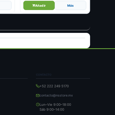
Añadir
Más
CONTACTO
+52 222 249 5170
contacto@nsstore.mx
Lun–Vie 9:00–18:00
Sáb 9:00–14:00