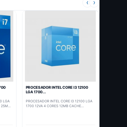
‹
›
700
PROCESADOR INTEL CORE I3 12100
LGA 1700...
0 LGA
PROCESADOR INTEL CORE I3 12100 LGA
S 25MB
1700 12VA 4 CORES 12MB CACHE
(BX8071512100)