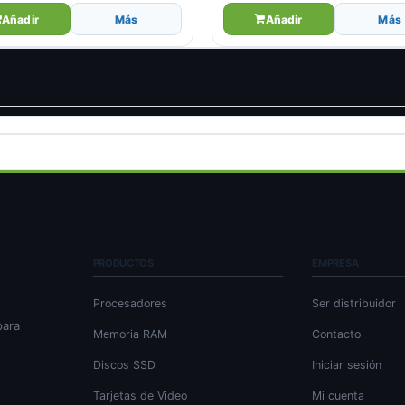
Añadir
Más
Añadir
Más
PRODUCTOS
EMPRESA
Procesadores
Ser distribuidor
para
Memoria RAM
Contacto
Discos SSD
Iniciar sesión
Tarjetas de Video
Mi cuenta