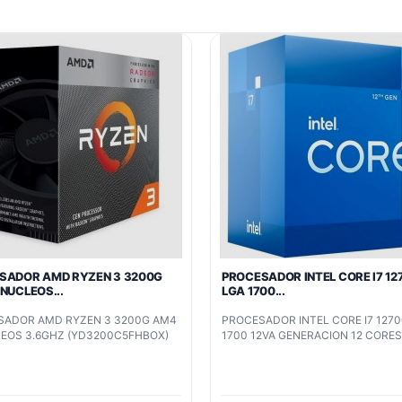
SADOR AMD RYZEN 3 3200G
PROCESADOR INTEL CORE I7 12
NUCLEOS...
LGA 1700...
SADOR AMD RYZEN 3 3200G AM4
PROCESADOR INTEL CORE I7 1270
EOS 3.6GHZ (YD3200C5FHBOX)
1700 12VA GENERACION 12 CORE
CACHE (BX8071512700)