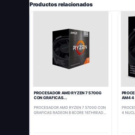
Productos relacionados
PROCESADOR AMD RYZEN 7 5700G
PROCE
CON GRAFICAS...
AM4 4 
PROCESADOR AMD RYZEN 7 5700G CON
PROCE
GRAFICAS RADEON 8 8CORE 16THREADS
4 NUCL
3.8GHZ 65W 7NM SOCKET AM4 (100-
100000263BOX)