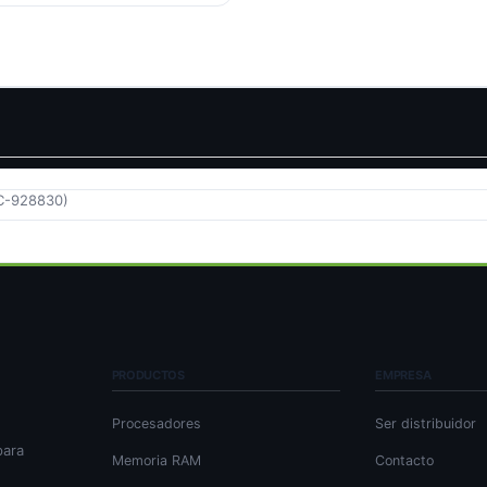
C-928830)
PRODUCTOS
EMPRESA
Procesadores
Ser distribuidor
para
Memoria RAM
Contacto