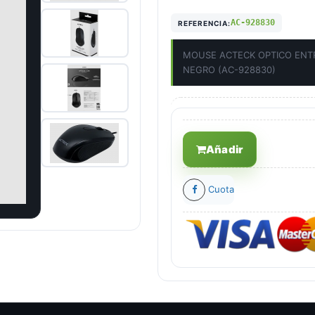
AC-928830
REFERENCIA:
MOUSE ACTECK OPTICO ENTR
NEGRO (AC-928830)
Añadir
Cuota