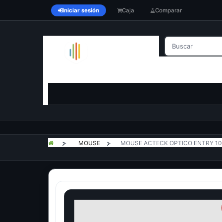
Iniciar sesión
Caja
Comparar
>
MOUSE
>
MOUSE ACTECK OPTICO ENTRY 10