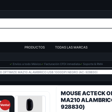
PRODUCTOS
TODAS LAS MARCAS
✓
Envíos a todo México
✓
Facturación CFDI inmediata
✓
Soporte & RMA
0 OPTIMIZE MA210 ALAMBRICO USB 1000DPI NEGRO (AC-928830)
MOUSE ACTECK OP
MA210 ALAMBRICO
Venta!
928830)