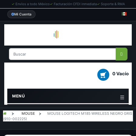
✓
Envíos a todo México
✓
Facturación CFDI inmediata
✓
Soporte & RMA
Mi Cuenta
0 Vacío
MENÚ
>
MOUSE
>
MOUSE LOGITECH M185 WIRELESS NEGRO GRIS
(910-002225)