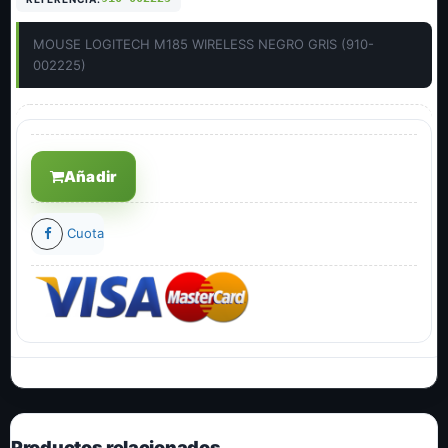
MOUSE LOGITECH M185 WIRELESS NEGRO GRIS (910-
002225)
Añadir
Cuota
Productos relacionados