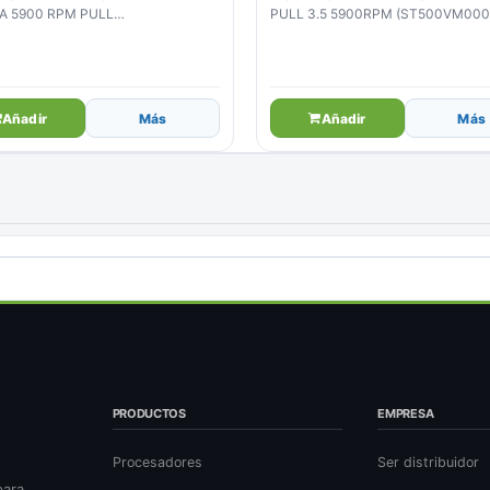
TA 5900 RPM PULL
PULL 3.5 5900RPM (ST500VM000
0312CS/PUL)
Añadir
Más
Añadir
Más
PRODUCTOS
EMPRESA
Procesadores
Ser distribuidor
para