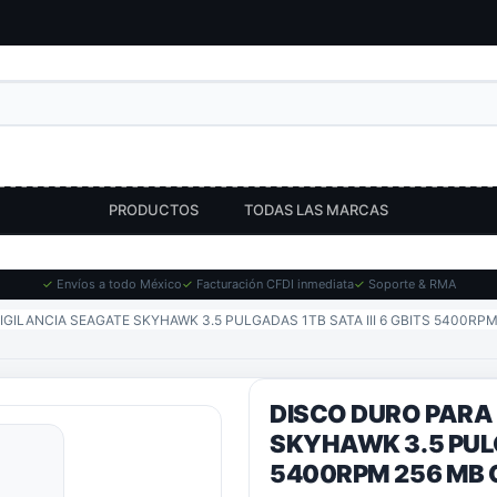
PRODUCTOS
TODAS LAS MARCAS
✓
Envíos a todo México
✓
Facturación CFDI inmediata
✓
Soporte & RMA
IGILANCIA SEAGATE SKYHAWK 3.5 PULGADAS 1TB SATA III 6 GBITS 5400RP
DISCO DURO PARA
SKYHAWK 3.5 PULG
5400RPM 256 MB 