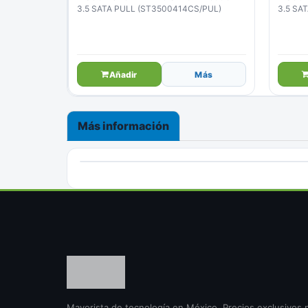
3.5 SATA PULL (ST3500414CS/PUL)
3.5 SA
(ST350
Añadir
Más
Más información
Mayorista de tecnología en México. Precios exclusivos 