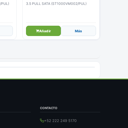
/PUL)
3.5 PULL SATA (ST1000VM002/PUL)
Añadir
Más
CONTACTO
+52 222 249 5170