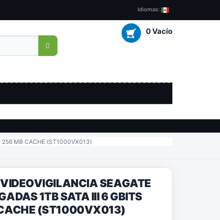
Idiomas:
0 Vacío
M 256 MB CACHE (ST1000VX013)
 VIDEOVIGILANCIA SEAGATE
ADAS 1TB SATA III 6 GBITS
CACHE (ST1000VX013)