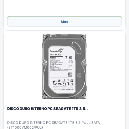
Añadir
Más
DISCO DURO INTERNO PC SEAGATE 1TB 3.5...
DISCO DURO INTERNO PC SEAGATE 1TB 3.5 PULL SATA
(ST1000VM002/PUL)