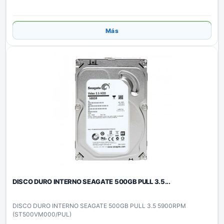
Añadir
Más
DISCO DURO INTERNO SEAGATE 500GB PULL 3.5...
DISCO DURO INTERNO SEAGATE 500GB PULL 3.5 5900RPM
(ST500VM000/PUL)