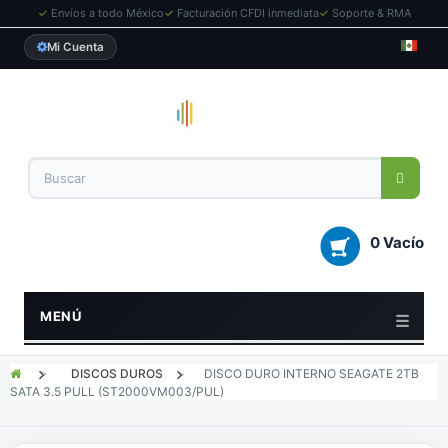
✓
Envíos a todo México
✓
Facturación CFDI inmediata
✓
Soporte & RMA
Mi Cuenta
0 Vacío
MENÚ
>
DISCOS DUROS
>
DISCO DURO INTERNO SEAGATE 2TB
SATA 3.5 PULL (ST2000VM003/PUL)