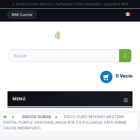
✓
Envíos a todo México
✓
Facturación CFDI inmediata
✓
Soporte & RMA
Mi Cuenta
0 Vacío
MENÚ
>
DISCOS DUROS
>
DISCO DURO INTERNO WESTERN
DIGITAL PURPLE VIDEOVIGILANCIA 8TB 3.5 PULGADAS SATA 256MB
CACHE (WD85PURZ)