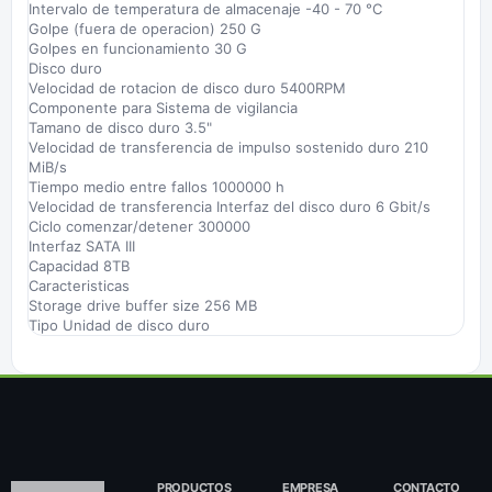
Intervalo de temperatura de almacenaje -40 - 70 °C
Golpe (fuera de operacion) 250 G
Golpes en funcionamiento 30 G
Disco duro
Velocidad de rotacion de disco duro 5400RPM
Componente para Sistema de vigilancia
Tamano de disco duro 3.5"
Velocidad de transferencia de impulso sostenido duro 210
MiB/s
Tiempo medio entre fallos 1000000 h
Velocidad de transferencia Interfaz del disco duro 6 Gbit/s
Ciclo comenzar/detener 300000
Interfaz SATA III
Capacidad 8TB
Caracteristicas
Storage drive buffer size 256 MB
Tipo Unidad de disco duro
PRODUCTOS
EMPRESA
CONTACTO