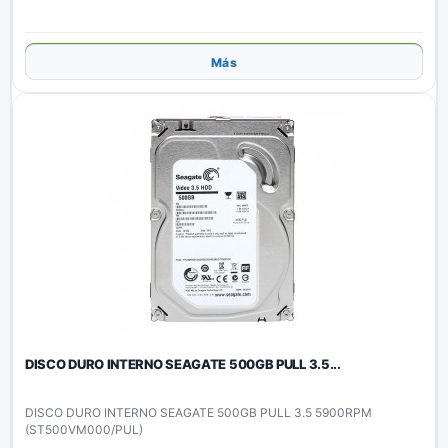
Añadir
Más
DISCO DURO INTERNO SEAGATE 500GB PULL 3.5...
DISCO DURO INTERNO SEAGATE 500GB PULL 3.5 5900RPM
(ST500VM000/PUL)