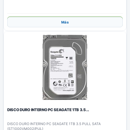
Añadir
Más
DISCO DURO INTERNO PC SEAGATE 1TB 3.5...
DISCO DURO INTERNO PC SEAGATE 1TB 3.5 PULL SATA
(ST1000VM002/PUL)