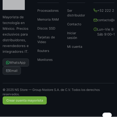
+52 222 24
Procesadores
Ser
distribuidor
Mayorista de
Memoria RAM
contacto@ns
tecnología en
Contacto
México. Precios
Discos SSD
Lun–Vie 9:0
Iniciar
exclusivos para
Sáb 9:00–14
Tarjetas de
sesión
distribuidores,
Video
revendedores e
Mi cuenta
Routers
integradores IT.
Monitores
WhatsApp
Email
© 2025 NS Store — Group Nsstore S.A. de C.V. Todos los derechos
reservados.
Crear cuenta mayorista