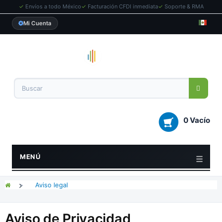
✓
Envíos a todo México
✓
Facturación CFDI inmediata
✓
Soporte & RMA
Mi Cuenta
0 Vacío
MENÚ
>
Aviso legal
Aviso de Privacidad