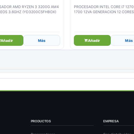
SADOR AMD RYZEN 3 3200G AM4
PROCESADOR INTEL CORE I7 1270
EOS 3.6GHZ (YD3200C5FHBOX)
1700 12VA GENERACION 12 CORE
CACHE (BX8071512700)
Añadir
Más
Añadir
Más
PRODUCTOS
EMPRESA