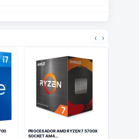
‹
›
700
PROCESADOR AMD RYZEN 7 5700X
SOCKET AM4...