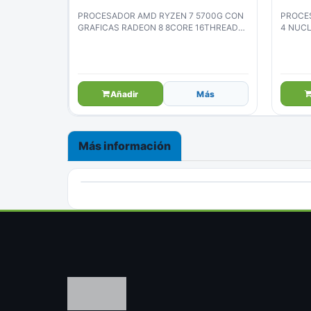
PROCESADOR AMD RYZEN 7 5700G CON
PROCE
GRAFICAS RADEON 8 8CORE 16THREADS
4 NUCL
3.8GHZ 65W 7NM SOCKET AM4 (100-
100000263BOX)
Añadir
Más
Más información