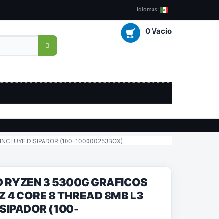
Idiomas:
0 Vacío
INCLUYE DISIPADOR (100-100000253BOX)
 RYZEN 3 5300G GRAFICOS
 4 CORE 8 THREAD 8MB L3
SIPADOR (100-