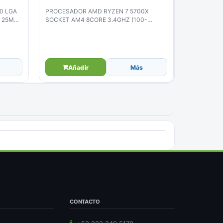
0 LGA
PROCESADOR AMD RYZEN 7 5700X
S 25MB
SOCKET AM4 8CORE 3.4GHZ (100-
100000926WOF)
Añadir
Más
CONTACTO