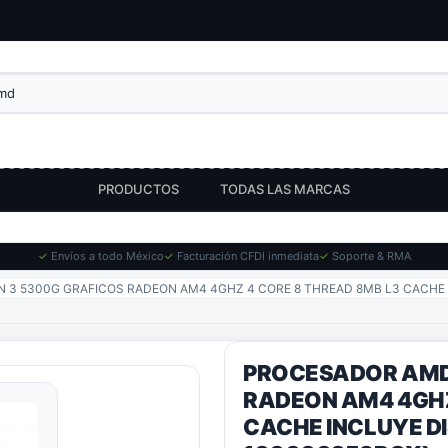
PRODUCTOS
TODAS LAS MARCAS
✓
Envíos a todo México
✓
Facturación CFDI inmediata
✓
Soporte & RMA
3 5300G GRAFICOS RADEON AM4 4GHZ 4 CORE 8 THREAD 8MB L3 CACHE 
PROCESADOR AMD
RADEON AM4 4GHZ
CACHE INCLUYE DI