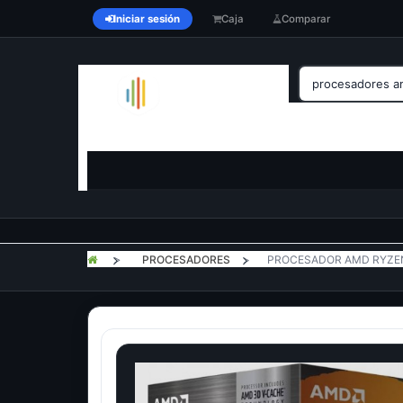
Iniciar sesión
Caja
Comparar
>
PROCESADORES
>
PROCESADOR AMD RYZEN