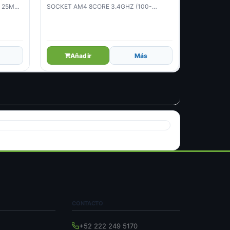
S 25MB
SOCKET AM4 8CORE 3.4GHZ (100-
100000926WOF)
Añadir
Más
CONTACTO
+52 222 249 5170