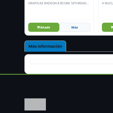
GRAFICAS RADEON 8 8CORE 16THREADS
4 NUCL
3.8GHZ 65W 7NM SOCKET AM4 (100-
100000263BOX)
Añadir
Más
Más información