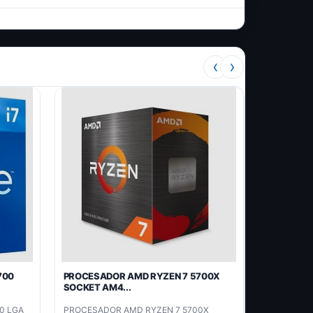
‹
›
700
PROCESADOR AMD RYZEN 7 5700X
SOCKET AM4...
0 LGA
PROCESADOR AMD RYZEN 7 5700X