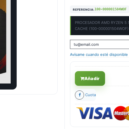
100-000001504WOF
REFERENCIA:
PROCESADOR AMD RYZEN 5 
CACHE (100-000001504WOF)
Avísame cuando esté disponible
Añadir
Cuota