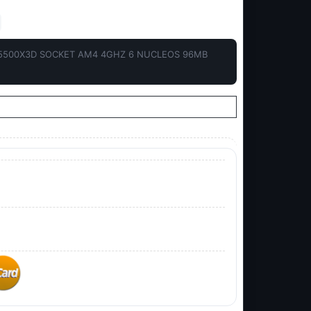
5500X3D SOCKET AM4 4GHZ 6 NUCLEOS 96MB