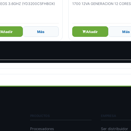
EOS 3.6GHZ (YD3200C5FHBOX)
1700 12VA GENERACION 12 CORE
CACHE (BX8071512700)
Añadir
Más
Añadir
Más
PRODUCTOS
EMPRESA
Procesadores
Ser distribuidor