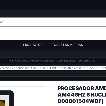
PRODUCTOS
TODAS LAS MARCAS
✓
Envíos a todo México
✓
Facturación CFDI inmediata
✓
Soporte & RMA
 5 5500X3D SOCKET AM4 4GHZ 6 NUCLEOS 96MB CACHE (100-00000150
PROCESADOR AMD
AM4 4GHZ 6 NUCL
000001504WOF)