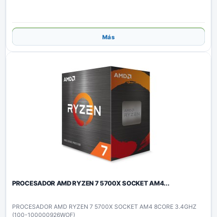
Añadir
Más
PROCESADOR AMD RYZEN 7 5700X SOCKET AM4...
PROCESADOR AMD RYZEN 7 5700X SOCKET AM4 8CORE 3.4GHZ
(100-100000926WOF)