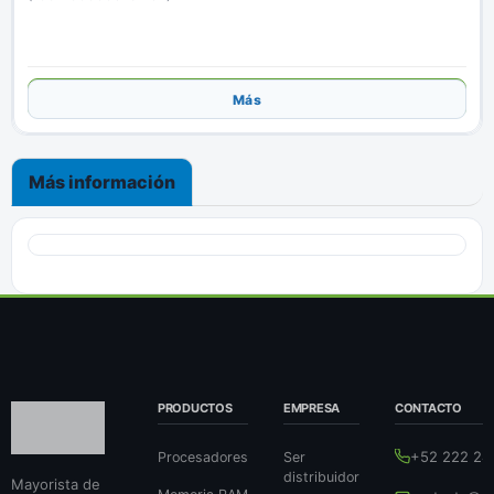
Añadir
Más
Más información
PRODUCTOS
EMPRESA
CONTACTO
+52 222 24
Procesadores
Ser
distribuidor
Mayorista de