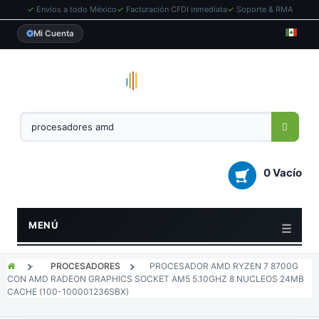
✓
Envíos a todo México
✓
Facturación CFDI inmediata
✓
Soporte & RMA
Mi Cuenta
0 Vacío
MENÚ
>
PROCESADORES
>
PROCESADOR AMD RYZEN 7 8700G
CON AMD RADEON GRAPHICS SOCKET AM5 5.10GHZ 8 NUCLEOS 24MB
CACHE (100-100001236SBX)