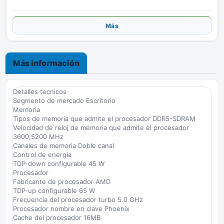
Añadir
Más
Más información
Detalles tecnicos
Segmento de mercado Escritorio
Memoria
Tipos de memoria que admite el procesador DDR5-SDRAM
Velocidad de reloj de memoria que admite el procesador
3600,5200 MHz
Canales de memoria Doble canal
Control de energia
TDP-down configurable 45 W
Procesador
Fabricante de procesador AMD
TDP-up configurable 65 W
Frecuencia del procesador turbo 5.0 GHz
Procesador nombre en clave Phoenix
Cache del procesador 16MB