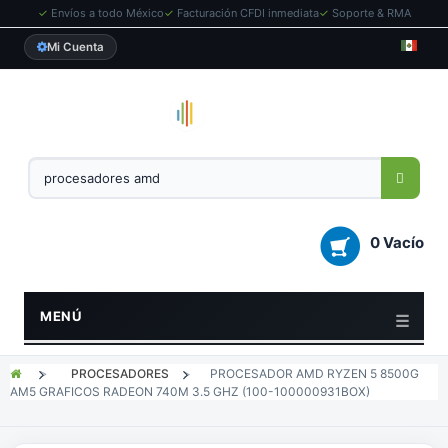
✓
Envíos a todo México
✓
Facturación CFDI inmediata
✓
Soporte & RMA
Mi Cuenta
0 Vacío
MENÚ
>
PROCESADORES
>
PROCESADOR AMD RYZEN 5 8500G
AM5 GRAFICOS RADEON 740M 3.5 GHZ (100-100000931BOX)