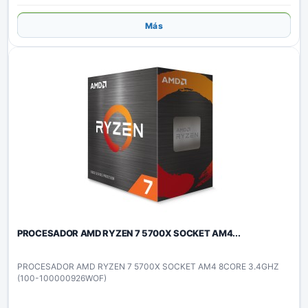
Añadir
Más
PROCESADOR AMD RYZEN 7 5700X SOCKET AM4...
PROCESADOR AMD RYZEN 7 5700X SOCKET AM4 8CORE 3.4GHZ
(100-100000926WOF)