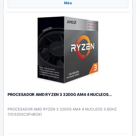
Añadir
Más
PROCESADOR AMD RYZEN 3 3200G AM4 4 NUCLEOS...
PROCESADOR AMD RYZEN 3 3200G AM4 4 NUCLEOS 3.6GHZ
(YD3200C5FHBOX)