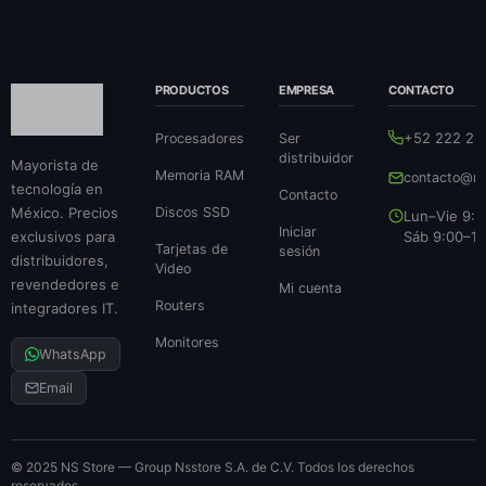
PRODUCTOS
EMPRESA
CONTACTO
+52 222 24
Procesadores
Ser
distribuidor
Mayorista de
Memoria RAM
contacto@ns
tecnología en
Contacto
México. Precios
Discos SSD
Lun–Vie 9:0
Iniciar
exclusivos para
Sáb 9:00–14
Tarjetas de
sesión
distribuidores,
Video
revendedores e
Mi cuenta
Routers
integradores IT.
Monitores
WhatsApp
Email
© 2025 NS Store — Group Nsstore S.A. de C.V. Todos los derechos
reservados.