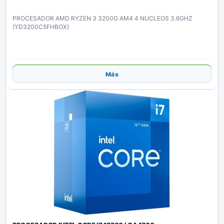
PROCESADOR AMD RYZEN 3 3200G AM4 4 NUCLEOS 3.6GHZ
(YD3200C5FHBOX)
Añadir
Más