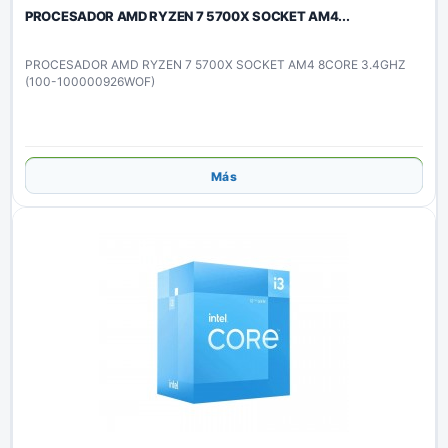
PROCESADOR AMD RYZEN 7 5700X SOCKET AM4...
PROCESADOR AMD RYZEN 7 5700X SOCKET AM4 8CORE 3.4GHZ
(100-100000926WOF)
Añadir
Más