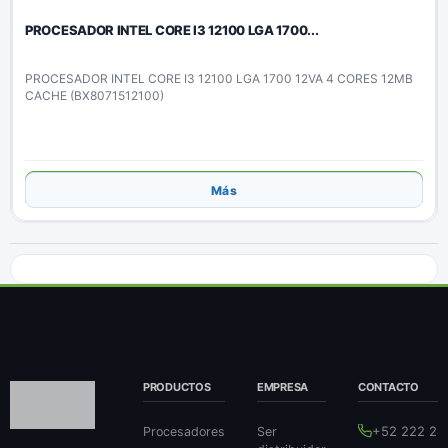
PROCESADOR INTEL CORE I3 12100 LGA 1700...
PROCESADOR INTEL CORE I3 12100 LGA 1700 12VA 4 CORES 12MB
CACHE (BX8071512100)
Añadir
Más
PRODUCTOS
EMPRESA
CONTACTO
+52 222 24
Procesadores
Ser