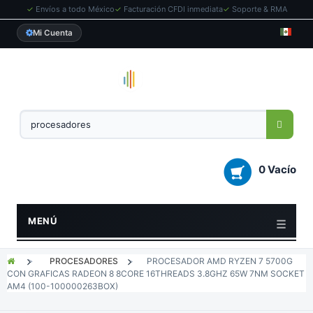
✓
Envíos a todo México
✓
Facturación CFDI inmediata
✓
Soporte & RMA
Mi Cuenta
0 Vacío
MENÚ
>
PROCESADORES
>
PROCESADOR AMD RYZEN 7 5700G
CON GRAFICAS RADEON 8 8CORE 16THREADS 3.8GHZ 65W 7NM SOCKET
AM4 (100-100000263BOX)