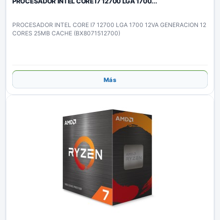
PROCESADOR INTEL CORE I7 12700 LGA 1700...
PROCESADOR INTEL CORE I7 12700 LGA 1700 12VA GENERACION 12
CORES 25MB CACHE (BX8071512700)
Añadir
Más